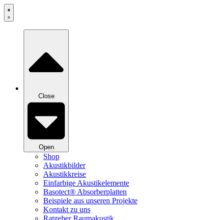
Zum
Inhalt
springen
Close
Open
Shop
Akustikbilder
Akustikkreise
Einfarbige Akustikelemente
Basotect® Absorberplatten
Beispiele aus unseren Projekte
Kontakt zu uns
Ratgeber Raumakustik