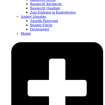
Basotect® Rechtecke
Basotect® Quadrate
Zum Einlegen in Rasterdecken
Andere Absorber
Akustik-Pinnwand
Beamer-Fläche
Deckensegel
Muster