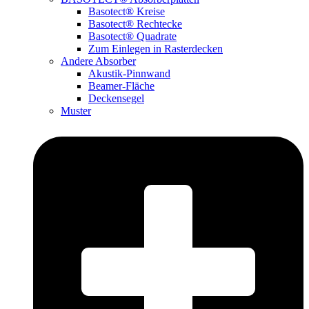
Basotect® Kreise
Basotect® Rechtecke
Basotect® Quadrate
Zum Einlegen in Rasterdecken
Andere Absorber
Akustik-Pinnwand
Beamer-Fläche
Deckensegel
Muster