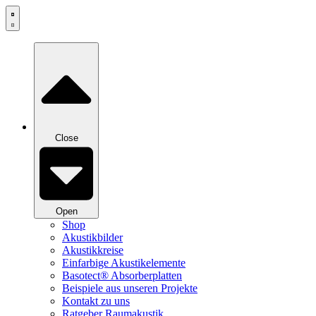
Zum
Inhalt
springen
Close
Open
Shop
Akustikbilder
Akustikkreise
Einfarbige Akustikelemente
Basotect® Absorberplatten
Beispiele aus unseren Projekte
Kontakt zu uns
Ratgeber Raumakustik