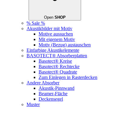
Open
SHOP
% Sale %
Akustikbilder mit Motiv
Motive aussuchen
Mit eigenem Motiv
Motiv (Bezug) austauschen
Einfarbige Akustikelemente
BASOTECT® Absorberplatten
Basotect® Kreise
Basotect® Rechtecke
Basotect® Quadrate
Zum Einlegen in Rasterdecken
Andere Absorber
Akustik-Pinnwand
Beamer-Fläche
Deckensegel
Muster