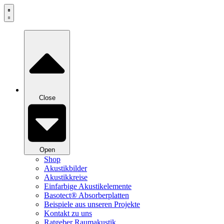
Zum
Inhalt
springen
Close
Open
Shop
Akustikbilder
Akustikkreise
Einfarbige Akustikelemente
Basotect® Absorberplatten
Beispiele aus unseren Projekte
Kontakt zu uns
Ratgeber Raumakustik