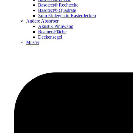
Basotect® Rechtecke
Basotect® Quadrate
Zum Einlegen in Rasterdecken
Andere Absorber
Akustik-Pinnwand
Beamer-Fläche
Deckensegel
Muster