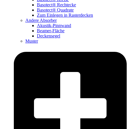
Basotect® Rechtecke
Basotect® Quadrate
Zum Einlegen in Rasterdecken
Andere Absorber
Akustik-Pinnwand
Beamer-Fläche
Deckensegel
Muster