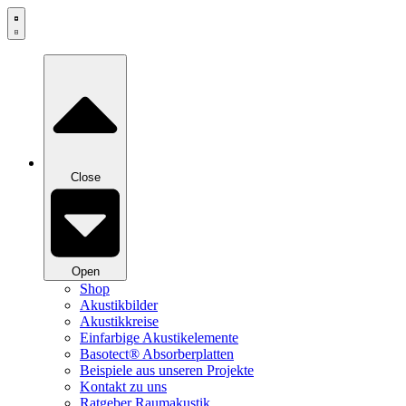
Zum
Inhalt
springen
Close
Open
Shop
Akustikbilder
Akustikkreise
Einfarbige Akustikelemente
Basotect® Absorberplatten
Beispiele aus unseren Projekte
Kontakt zu uns
Ratgeber Raumakustik