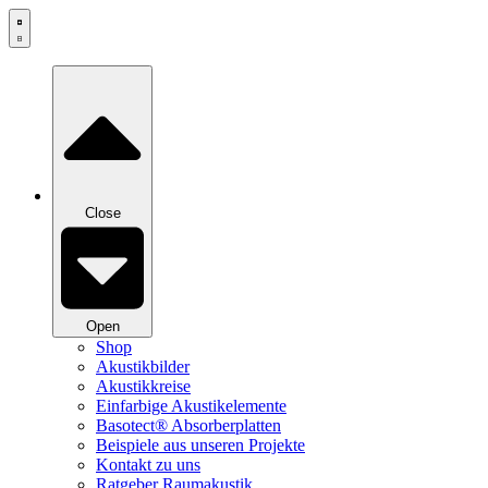
Zum
Inhalt
springen
Close
Open
Shop
Akustikbilder
Akustikkreise
Einfarbige Akustikelemente
Basotect® Absorberplatten
Beispiele aus unseren Projekte
Kontakt zu uns
Ratgeber Raumakustik