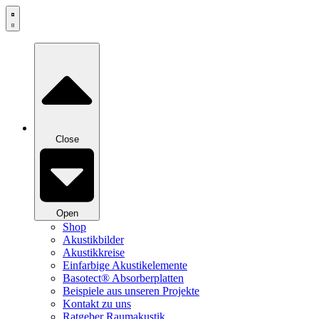
Zum
Inhalt
springen
Close
Open
Shop
Akustikbilder
Akustikkreise
Einfarbige Akustikelemente
Basotect® Absorberplatten
Beispiele aus unseren Projekte
Kontakt zu uns
Ratgeber Raumakustik