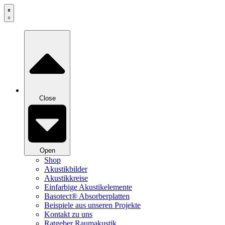
Zum
Inhalt
springen
Close
Open
Shop
Akustikbilder
Akustikkreise
Einfarbige Akustikelemente
Basotect® Absorberplatten
Beispiele aus unseren Projekte
Kontakt zu uns
Ratgeber Raumakustik