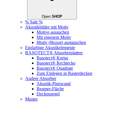
Open
SHOP
% Sale %
Akustikbilder mit Motiv
Motive aussuchen
Mit eigenem Motiv
Motiv (Bezug) austauschen
Einfarbige Akustikelemente
BASOTECT® Absorberplatten
Basotect® Kreise
Basotect® Rechtecke
Basotect® Quadrate
Zum Einlegen in Rasterdecken
Andere Absorber
Akustik-Pinnwand
Beamer-Fläche
Deckensegel
Muster