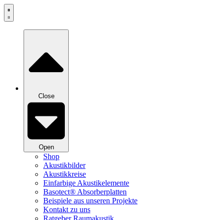
Zum
Inhalt
springen
Close
Open
Shop
Akustikbilder
Akustikkreise
Einfarbige Akustikelemente
Basotect® Absorberplatten
Beispiele aus unseren Projekte
Kontakt zu uns
Ratgeber Raumakustik