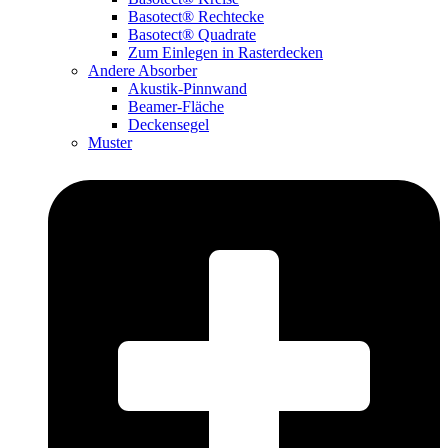
Basotect® Rechtecke
Basotect® Quadrate
Zum Einlegen in Rasterdecken
Andere Absorber
Akustik-Pinnwand
Beamer-Fläche
Deckensegel
Muster