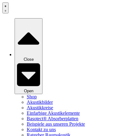
Zum
Inhalt
springen
Close
Open
Shop
Akustikbilder
Akustikkreise
Einfarbige Akustikelemente
Basotect® Absorberplatten
Beispiele aus unseren Projekte
Kontakt zu uns
Ratgeber Raumakustik