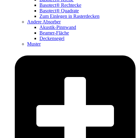
Basotect® Rechtecke
Basotect® Quadrate
Zum Einlegen in Rasterdecken
Andere Absorber
Akustik-Pinnwand
Beamer-Fläche
Deckensegel
Muster