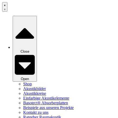
Zum
Inhalt
springen
Close
Open
Shop
Akustikbilder
Akustikkreise
Einfarbige Akustikelemente
Basotect® Absorberplatten
Beispiele aus unseren Projekte
Kontakt zu uns
Ratgeber Raumakustik