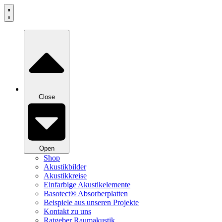
Zum
Inhalt
springen
Close
Open
Shop
Akustikbilder
Akustikkreise
Einfarbige Akustikelemente
Basotect® Absorberplatten
Beispiele aus unseren Projekte
Kontakt zu uns
Ratgeber Raumakustik