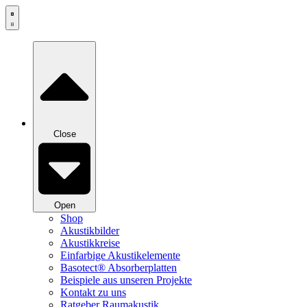
Zum
Inhalt
springen
Close
Open
Shop
Akustikbilder
Akustikkreise
Einfarbige Akustikelemente
Basotect® Absorberplatten
Beispiele aus unseren Projekte
Kontakt zu uns
Ratgeber Raumakustik