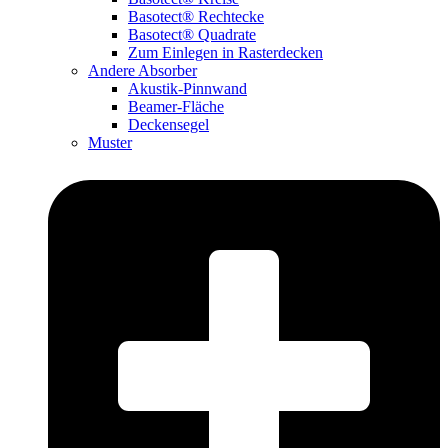
Basotect® Rechtecke
Basotect® Quadrate
Zum Einlegen in Rasterdecken
Andere Absorber
Akustik-Pinnwand
Beamer-Fläche
Deckensegel
Muster