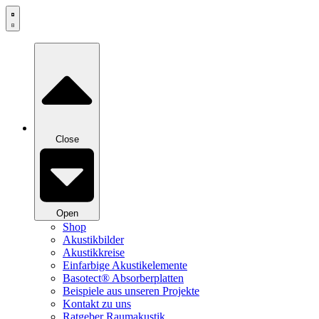
Zum
Inhalt
springen
Close
Open
Shop
Akustikbilder
Akustikkreise
Einfarbige Akustikelemente
Basotect® Absorberplatten
Beispiele aus unseren Projekte
Kontakt zu uns
Ratgeber Raumakustik