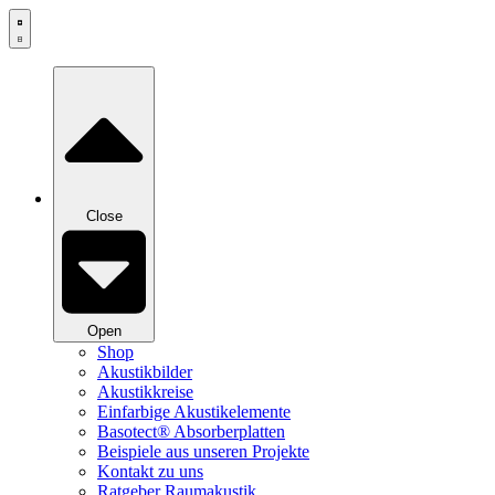
Zum
Inhalt
springen
Close
Open
Shop
Akustikbilder
Akustikkreise
Einfarbige Akustikelemente
Basotect® Absorberplatten
Beispiele aus unseren Projekte
Kontakt zu uns
Ratgeber Raumakustik