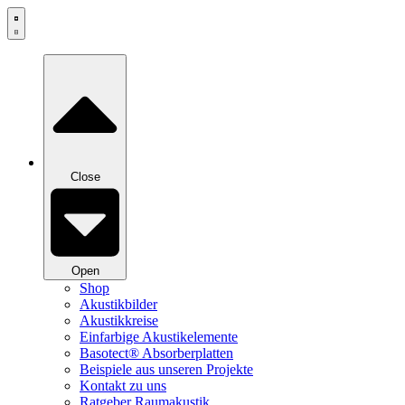
Zum
Inhalt
springen
Close
Open
Shop
Akustikbilder
Akustikkreise
Einfarbige Akustikelemente
Basotect® Absorberplatten
Beispiele aus unseren Projekte
Kontakt zu uns
Ratgeber Raumakustik