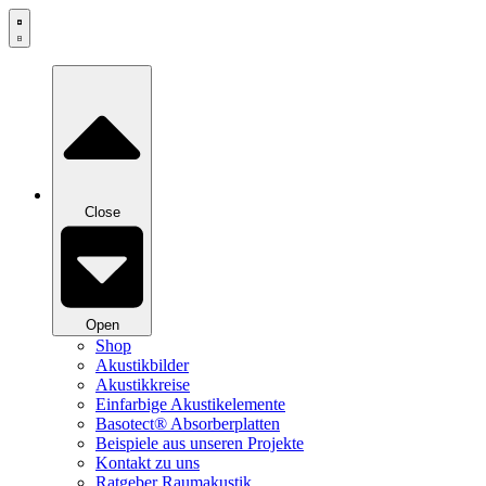
Zum
Inhalt
springen
Close
Open
Shop
Akustikbilder
Akustikkreise
Einfarbige Akustikelemente
Basotect® Absorberplatten
Beispiele aus unseren Projekte
Kontakt zu uns
Ratgeber Raumakustik