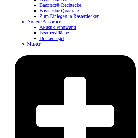
Basotect® Rechtecke
Basotect® Quadrate
Zum Einlegen in Rasterdecken
Andere Absorber
Akustik-Pinnwand
Beamer-Fläche
Deckensegel
Muster