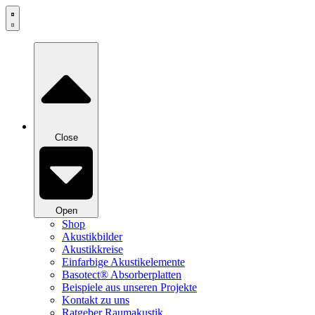
Zum
Inhalt
springen
Close
Open
Shop
Akustikbilder
Akustikkreise
Einfarbige Akustikelemente
Basotect® Absorberplatten
Beispiele aus unseren Projekte
Kontakt zu uns
Ratgeber Raumakustik