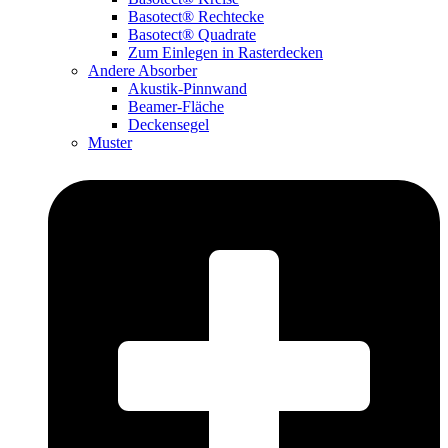
Basotect® Rechtecke
Basotect® Quadrate
Zum Einlegen in Rasterdecken
Andere Absorber
Akustik-Pinnwand
Beamer-Fläche
Deckensegel
Muster