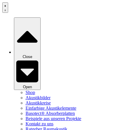
Zum
Inhalt
springen
Close
Open
Shop
Akustikbilder
Akustikkreise
Einfarbige Akustikelemente
Basotect® Absorberplatten
Beispiele aus unseren Projekte
Kontakt zu uns
Ratgeber Raumakustik