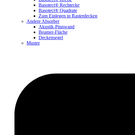
Basotect® Rechtecke
Basotect® Quadrate
Zum Einlegen in Rasterdecken
Andere Absorber
Akustik-Pinnwand
Beamer-Fläche
Deckensegel
Muster