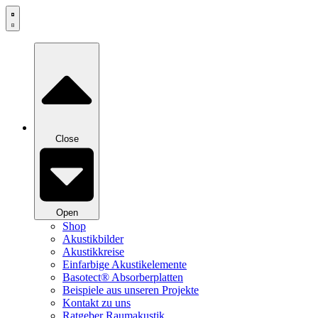
Zum
Inhalt
springen
Close
Open
Shop
Akustikbilder
Akustikkreise
Einfarbige Akustikelemente
Basotect® Absorberplatten
Beispiele aus unseren Projekte
Kontakt zu uns
Ratgeber Raumakustik