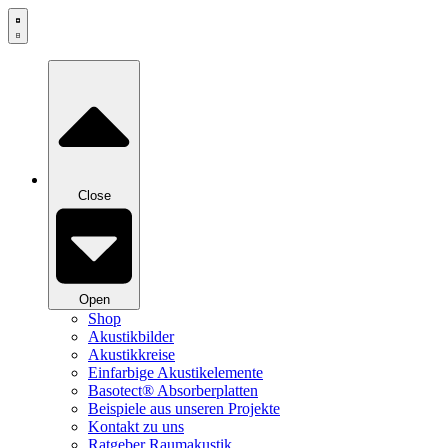
Zum
Inhalt
springen
Close
Open
Shop
Akustikbilder
Akustikkreise
Einfarbige Akustikelemente
Basotect® Absorberplatten
Beispiele aus unseren Projekte
Kontakt zu uns
Ratgeber Raumakustik