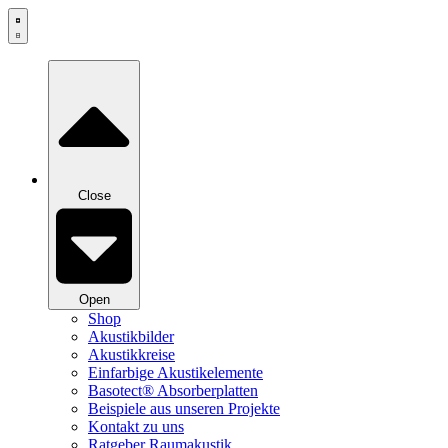
Zum
Inhalt
springen
Close
Open
Shop
Akustikbilder
Akustikkreise
Einfarbige Akustikelemente
Basotect® Absorberplatten
Beispiele aus unseren Projekte
Kontakt zu uns
Ratgeber Raumakustik