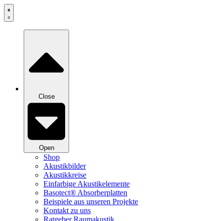
Zum
Inhalt
springen
Close
Open
Shop
Akustikbilder
Akustikkreise
Einfarbige Akustikelemente
Basotect® Absorberplatten
Beispiele aus unseren Projekte
Kontakt zu uns
Ratgeber Raumakustik