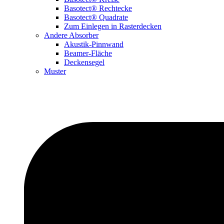
Basotect® Rechtecke
Basotect® Quadrate
Zum Einlegen in Rasterdecken
Andere Absorber
Akustik-Pinnwand
Beamer-Fläche
Deckensegel
Muster