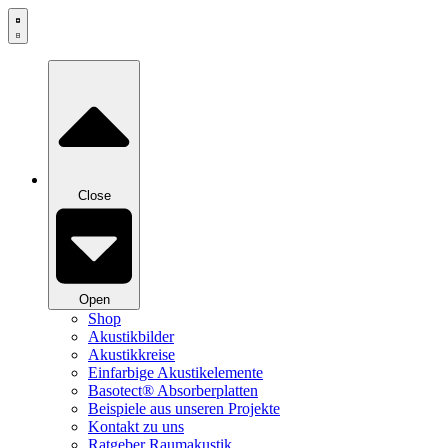
Zum
Inhalt
springen
Close
Open
Shop
Akustikbilder
Akustikkreise
Einfarbige Akustikelemente
Basotect® Absorberplatten
Beispiele aus unseren Projekte
Kontakt zu uns
Ratgeber Raumakustik