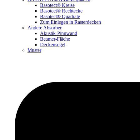
Basotect® Kreise
Basotect® Rechtecke
Basotect® Quadrate
Zum Einlegen in Rasterdecken
Andere Absorber
Akustik-Pinnwand
Beamer-Fläche
Deckensegel
Muster