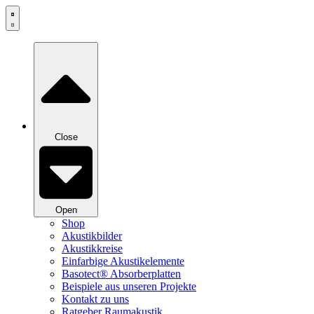
Zum
Inhalt
springen
Close
Open
Shop
Akustikbilder
Akustikkreise
Einfarbige Akustikelemente
Basotect® Absorberplatten
Beispiele aus unseren Projekte
Kontakt zu uns
Ratgeber Raumakustik