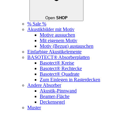
Open
SHOP
% Sale %
Akustikbilder mit Motiv
Motive aussuchen
Mit eigenem Motiv
Motiv (Bezug) austauschen
Einfarbige Akustikelemente
BASOTECT® Absorberplatten
Basotect® Kreise
Basotect® Rechtecke
Basotect® Quadrate
Zum Einlegen in Rasterdecken
Andere Absorber
Akustik-Pinnwand
Beamer-Fläche
Deckensegel
Muster