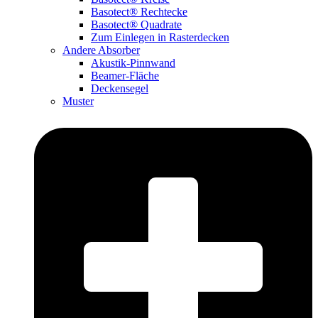
Basotect® Rechtecke
Basotect® Quadrate
Zum Einlegen in Rasterdecken
Andere Absorber
Akustik-Pinnwand
Beamer-Fläche
Deckensegel
Muster