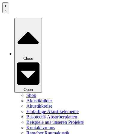
Zum
Inhalt
springen
Close
Open
Shop
Akustikbilder
Akustikkreise
Einfarbige Akustikelemente
Basotect® Absorberplatten
Beispiele aus unseren Projekte
Kontakt zu uns
Ratgeber Raumakustik