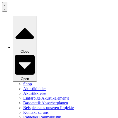
Zum
Inhalt
springen
Close
Open
Shop
Akustikbilder
Akustikkreise
Einfarbige Akustikelemente
Basotect® Absorberplatten
Beispiele aus unseren Projekte
Kontakt zu uns
Ratgeber Raumakustik