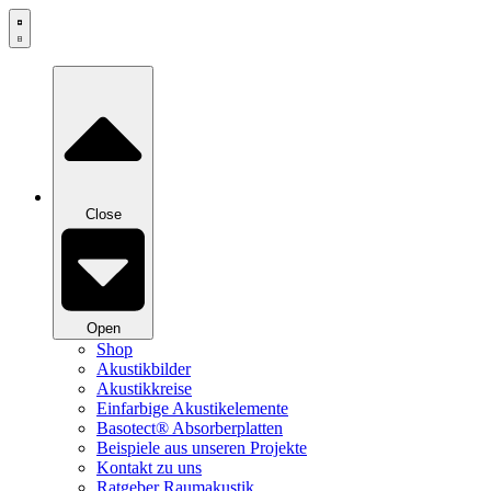
Zum
Inhalt
springen
Close
Open
Shop
Akustikbilder
Akustikkreise
Einfarbige Akustikelemente
Basotect® Absorberplatten
Beispiele aus unseren Projekte
Kontakt zu uns
Ratgeber Raumakustik