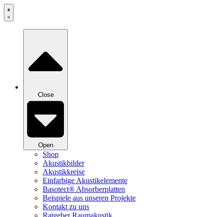
Zum
Inhalt
springen
Close
Open
Shop
Akustikbilder
Akustikkreise
Einfarbige Akustikelemente
Basotect® Absorberplatten
Beispiele aus unseren Projekte
Kontakt zu uns
Ratgeber Raumakustik