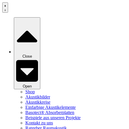
Zum
Inhalt
springen
Close
Open
Shop
Akustikbilder
Akustikkreise
Einfarbige Akustikelemente
Basotect® Absorberplatten
Beispiele aus unseren Projekte
Kontakt zu uns
Ratgeber Raumakustik