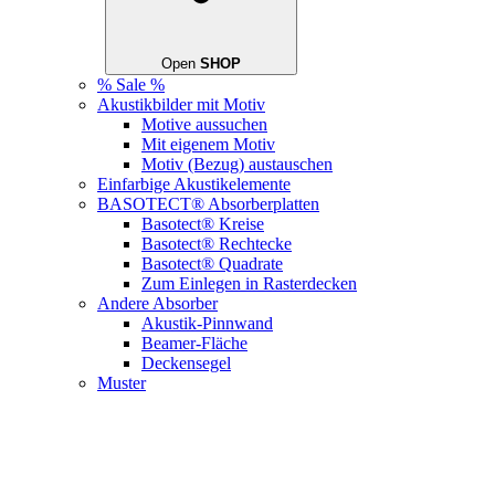
Open
SHOP
% Sale %
Akustikbilder mit Motiv
Motive aussuchen
Mit eigenem Motiv
Motiv (Bezug) austauschen
Einfarbige Akustikelemente
BASOTECT® Absorberplatten
Basotect® Kreise
Basotect® Rechtecke
Basotect® Quadrate
Zum Einlegen in Rasterdecken
Andere Absorber
Akustik-Pinnwand
Beamer-Fläche
Deckensegel
Muster