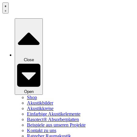
Zum
Inhalt
springen
Close
Open
Shop
Akustikbilder
Akustikkreise
Einfarbige Akustikelemente
Basotect® Absorberplatten
Beispiele aus unseren Projekte
Kontakt zu uns
Ratgeber Raumakustik