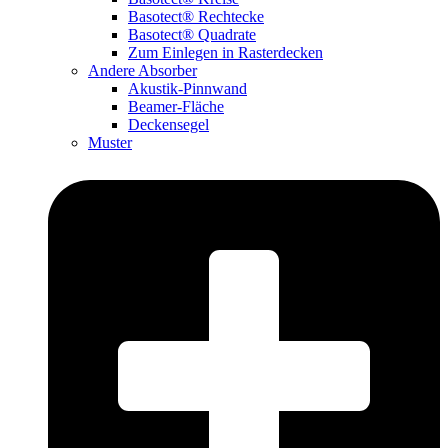
Basotect® Rechtecke
Basotect® Quadrate
Zum Einlegen in Rasterdecken
Andere Absorber
Akustik-Pinnwand
Beamer-Fläche
Deckensegel
Muster