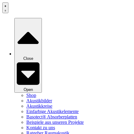
Zum
Inhalt
springen
Close
Open
Shop
Akustikbilder
Akustikkreise
Einfarbige Akustikelemente
Basotect® Absorberplatten
Beispiele aus unseren Projekte
Kontakt zu uns
Ratgeber Raumakustik