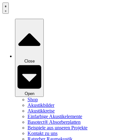
Zum
Inhalt
springen
Close
Open
Shop
Akustikbilder
Akustikkreise
Einfarbige Akustikelemente
Basotect® Absorberplatten
Beispiele aus unseren Projekte
Kontakt zu uns
Ratgeber Raumakustik