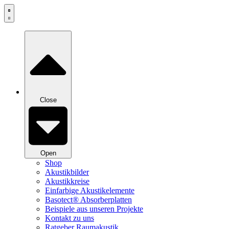
Zum
Inhalt
springen
Close
Open
Shop
Akustikbilder
Akustikkreise
Einfarbige Akustikelemente
Basotect® Absorberplatten
Beispiele aus unseren Projekte
Kontakt zu uns
Ratgeber Raumakustik