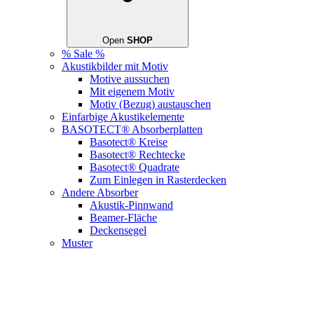
Open
SHOP
% Sale %
Akustikbilder mit Motiv
Motive aussuchen
Mit eigenem Motiv
Motiv (Bezug) austauschen
Einfarbige Akustikelemente
BASOTECT® Absorberplatten
Basotect® Kreise
Basotect® Rechtecke
Basotect® Quadrate
Zum Einlegen in Rasterdecken
Andere Absorber
Akustik-Pinnwand
Beamer-Fläche
Deckensegel
Muster