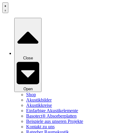
Zum
Inhalt
springen
Close
Open
Shop
Akustikbilder
Akustikkreise
Einfarbige Akustikelemente
Basotect® Absorberplatten
Beispiele aus unseren Projekte
Kontakt zu uns
Ratgeber Raumakustik