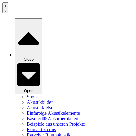
Zum
Inhalt
springen
Close
Open
Shop
Akustikbilder
Akustikkreise
Einfarbige Akustikelemente
Basotect® Absorberplatten
Beispiele aus unseren Projekte
Kontakt zu uns
Ratgeber Raumakustik