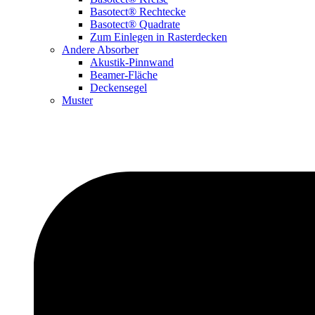
Basotect® Rechtecke
Basotect® Quadrate
Zum Einlegen in Rasterdecken
Andere Absorber
Akustik-Pinnwand
Beamer-Fläche
Deckensegel
Muster