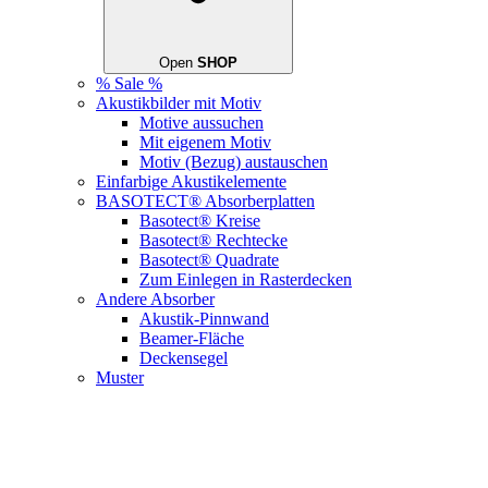
Open
SHOP
% Sale %
Akustikbilder mit Motiv
Motive aussuchen
Mit eigenem Motiv
Motiv (Bezug) austauschen
Einfarbige Akustikelemente
BASOTECT® Absorberplatten
Basotect® Kreise
Basotect® Rechtecke
Basotect® Quadrate
Zum Einlegen in Rasterdecken
Andere Absorber
Akustik-Pinnwand
Beamer-Fläche
Deckensegel
Muster