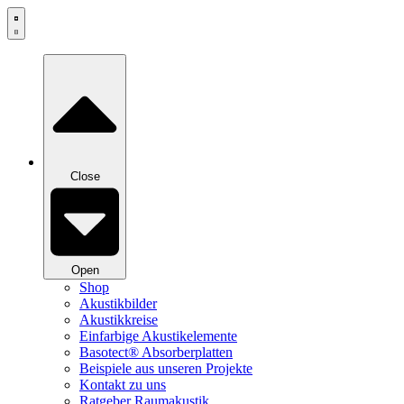
Zum
Inhalt
springen
Close
Open
Shop
Akustikbilder
Akustikkreise
Einfarbige Akustikelemente
Basotect® Absorberplatten
Beispiele aus unseren Projekte
Kontakt zu uns
Ratgeber Raumakustik