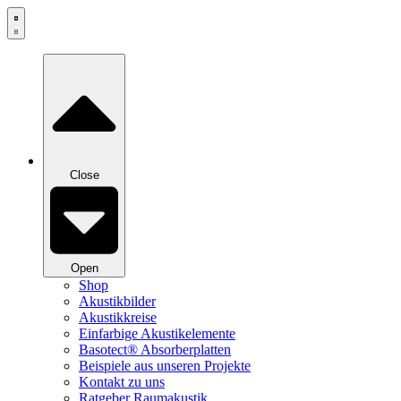
Zum
Inhalt
springen
Close
Open
Shop
Akustikbilder
Akustikkreise
Einfarbige Akustikelemente
Basotect® Absorberplatten
Beispiele aus unseren Projekte
Kontakt zu uns
Ratgeber Raumakustik