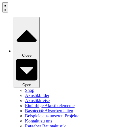
Zum
Inhalt
springen
Close
Open
Shop
Akustikbilder
Akustikkreise
Einfarbige Akustikelemente
Basotect® Absorberplatten
Beispiele aus unseren Projekte
Kontakt zu uns
Ratgeber Raumakustik