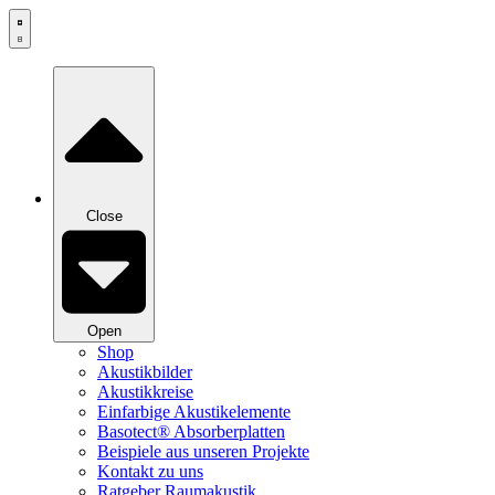
Zum
Inhalt
springen
Close
Open
Shop
Akustikbilder
Akustikkreise
Einfarbige Akustikelemente
Basotect® Absorberplatten
Beispiele aus unseren Projekte
Kontakt zu uns
Ratgeber Raumakustik