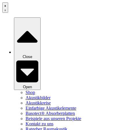
Zum
Inhalt
springen
Close
Open
Shop
Akustikbilder
Akustikkreise
Einfarbige Akustikelemente
Basotect® Absorberplatten
Beispiele aus unseren Projekte
Kontakt zu uns
Ratgeber Raumakustik