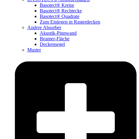
Basotect® Kreise
Basotect® Rechtecke
Basotect® Quadrate
Zum Einlegen in Rasterdecken
Andere Absorber
Akustik-Pinnwand
Beamer-Fläche
Deckensegel
Muster