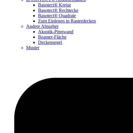
Basotect® Kreise
Basotect® Rechtecke
Basotect® Quadrate
Zum Einlegen in Rasterdecken
Andere Absorber
Akustik-Pinnwand
Beamer-Fläche
Deckensegel
Muster