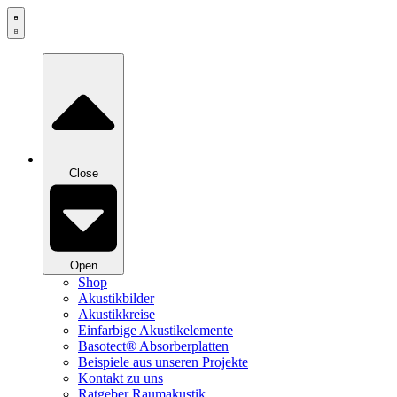
Zum
Inhalt
springen
Close
Open
Shop
Akustikbilder
Akustikkreise
Einfarbige Akustikelemente
Basotect® Absorberplatten
Beispiele aus unseren Projekte
Kontakt zu uns
Ratgeber Raumakustik