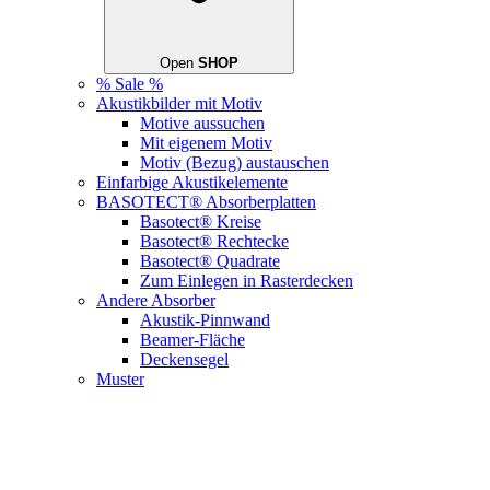
Open
SHOP
% Sale %
Akustikbilder mit Motiv
Motive aussuchen
Mit eigenem Motiv
Motiv (Bezug) austauschen
Einfarbige Akustikelemente
BASOTECT® Absorberplatten
Basotect® Kreise
Basotect® Rechtecke
Basotect® Quadrate
Zum Einlegen in Rasterdecken
Andere Absorber
Akustik-Pinnwand
Beamer-Fläche
Deckensegel
Muster