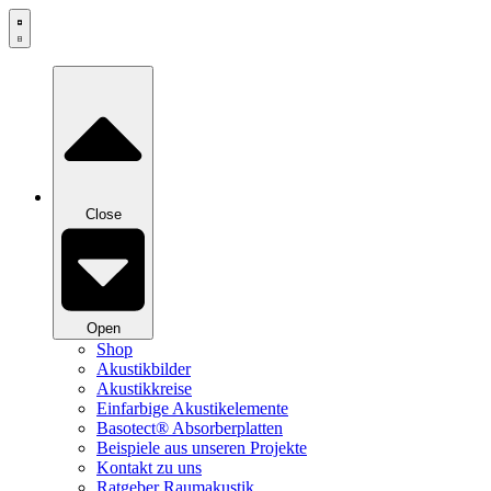
Zum
Inhalt
springen
Close
Open
Shop
Akustikbilder
Akustikkreise
Einfarbige Akustikelemente
Basotect® Absorberplatten
Beispiele aus unseren Projekte
Kontakt zu uns
Ratgeber Raumakustik