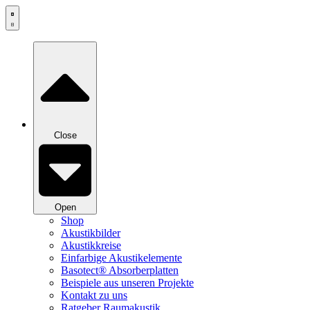
Zum
Inhalt
springen
Close
Open
Shop
Akustikbilder
Akustikkreise
Einfarbige Akustikelemente
Basotect® Absorberplatten
Beispiele aus unseren Projekte
Kontakt zu uns
Ratgeber Raumakustik