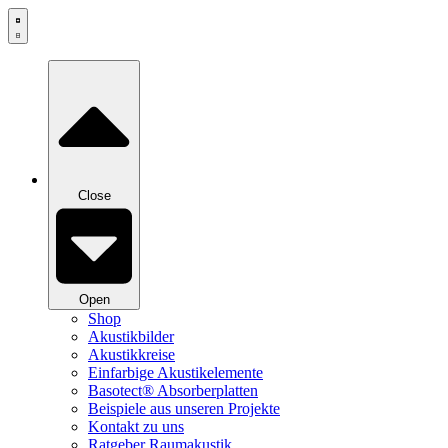
Zum
Inhalt
springen
Close
Open
Shop
Akustikbilder
Akustikkreise
Einfarbige Akustikelemente
Basotect® Absorberplatten
Beispiele aus unseren Projekte
Kontakt zu uns
Ratgeber Raumakustik